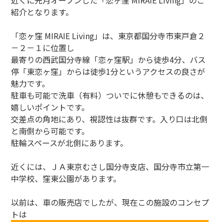
近くに先月オープンした「恋ヶ窪 MIRAIE Living」のご
紹介となります。
「恋ヶ窪 MIRAIE Living」は、東京都国分寺市東戸倉２
－２－１に位置し
最寄りの西武国分寺線「恋ヶ窪駅」から徒歩4分、バス
停「東恋ヶ窪」からは徒歩1分というアクセスの良さが
魅力です。
駐車も可能で洗車（有料）ついでに休憩もできるのは、
嬉しいポイントです。
交差点の角地にあり、視認性は抜群です。入り口は北側
と南側から可能です。
駐輪スペースが北側にあります。
近くには、ＪＡ東京むさし国分寺支店、国分寺市立第一
中学校、窪東公園があります。
以前は、車の販売店でしたが、現在この施設のコンセプ
トは