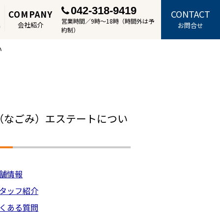
042-318-9419
CONTACT
COMPANY
営業時間／9時～18時（時間外は予
集
会社紹介
お問合せ
約制）
い
（なごみ）エステートについ
舗情報
タッフ紹介
くある質問