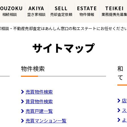
SOUZOKU
AKIYA
SELL
ESTATE
TEIKEI
相続相談
空き家相談
売却査定依頼
物件情報
業務提携先募
家相談・不動産売却査定はあんしん窓口の和エステートにお任せくださ
サイトマップ
物件検索
和
て
売買物件検索
店
賃貸物件検索
ス
売買戸建一覧
よ
売買マンション一覧