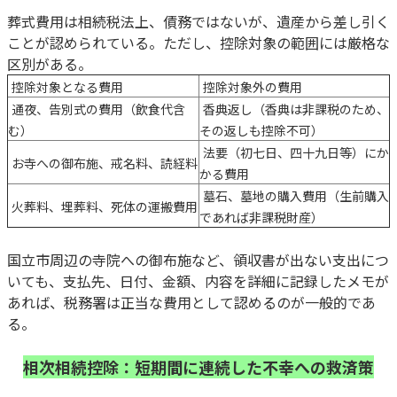
葬式費用は相続税法上、債務ではないが、遺産から差し引く
ことが認められている。ただし、控除対象の範囲には厳格な
区別がある。
控除対象となる費用
控除対象外の費用
通夜、告別式の費用（飲食代含
香典返し（香典は非課税のため、
む）
その返しも控除不可）
法要（初七日、四十九日等）にか
お寺への御布施、戒名料、読経料
かる費用
墓石、墓地の購入費用（生前購入
火葬料、埋葬料、死体の運搬費用
であれば非課税財産）
国立市周辺の寺院への御布施など、領収書が出ない支出につ
いても、支払先、日付、金額、内容を詳細に記録したメモが
あれば、税務署は正当な費用として認めるのが一般的であ
る。
相次相続控除：短期間に連続した不幸への救済策