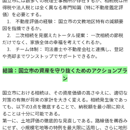
国立市には数多くの税理士事務所が存在するが、相続税は所
得税や法人税とは全く異なる専門知識（特に不動産鑑定評
価）を必要とする。
1. 不動産評価の経験： 国立市の文教地区特有の減額要
因を指摘できるか。
2. 二次相続を見据えたトータル提案： 一次相続の節税
だけでなく、家族全体の幸福を考えてくれるか。
3. チーム体制： 司法書士や不動産会社と連携し、登記
や売却までワンストップでサポートできるか。
結論：国立市の資産を守り抜くためのアクションプラ
ン
国立市における相続は、その資産価値の高さゆえに、適切な
対策の有無が将来の家計を大きく変える。相続発生後であっ
ても、以下の3点を徹底することで、納税額を最小限に抑え
ることは十分に可能である。
第一に、土地評価の徹底的な見直しである。路線価を鵜呑み
にせず、小規模宅地等の特例を最大限に活用し、さらに地形