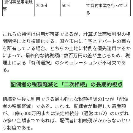
貸付事業用宅地
200㎡
50%
て貸付事業を行ってい
等
る
これらの特例は併用が可能であるが、計算式は面積制限の相
関関係により複雑化する。国立市内に自宅とアパートの両方
を所有している場合、どちらの土地に特例を優先適用するか
によって、最終的な納税額に数百万円の差が生じるため、税
理士による「有利選択」のシミュレーションが不可欠であ
る。
配偶者の税額軽減と「二次相続」の長期的視点
相続発生後に利用できる最も強力な税額控除の1つが「配偶
者の税額軽減」である。これは、配偶者が取得した遺産額
が、1億6,000万円または法定相続分（通常は1/2）のいずれ
か多い金額までであれば、配偶者に相続税がかからないとい
う制度である。