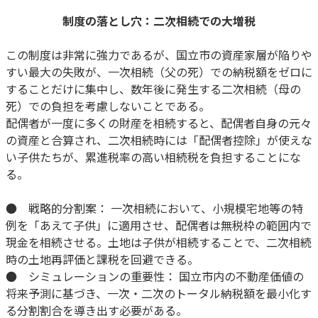
制度の落とし穴：二次相続での大増税
この制度は非常に強力であるが、国立市の資産家層が陥りや
すい最大の失敗が、一次相続（父の死）での納税額をゼロに
することだけに集中し、数年後に発生する二次相続（母の
死）での負担を考慮しないことである。
配偶者が一度に多くの財産を相続すると、配偶者自身の元々
の資産と合算され、二次相続時には「配偶者控除」が使えな
い子供たちが、累進税率の高い相続税を負担することにな
る。
● 戦略的分割案： 一次相続において、小規模宅地等の特
例を「あえて子供」に適用させ、配偶者は無税枠の範囲内で
現金を相続させる。土地は子供が相続することで、二次相続
時の土地再評価と課税を回避できる。
● シミュレーションの重要性： 国立市内の不動産価値の
将来予測に基づき、一次・二次のトータル納税額を最小化す
る分割割合を導き出す必要がある。