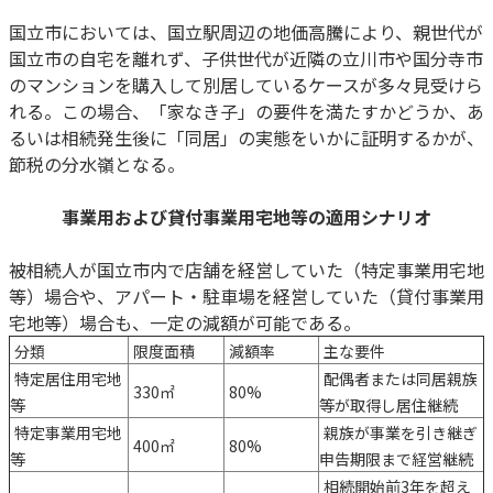
国立市においては、国立駅周辺の地価高騰により、親世代が
国立市の自宅を離れず、子供世代が近隣の立川市や国分寺市
のマンションを購入して別居しているケースが多々見受けら
れる。この場合、「家なき子」の要件を満たすかどうか、あ
るいは相続発生後に「同居」の実態をいかに証明するかが、
節税の分水嶺となる。
事業用および貸付事業用宅地等の適用シナリオ
被相続人が国立市内で店舗を経営していた（特定事業用宅地
等）場合や、アパート・駐車場を経営していた（貸付事業用
宅地等）場合も、一定の減額が可能である。
分類
限度面積
減額率
主な要件
特定居住用宅地
配偶者または同居親族
330㎡
80%
等
等が取得し居住継続
特定事業用宅地
親族が事業を引き継ぎ
400㎡
80%
等
申告期限まで経営継続
相続開始前3年を超え