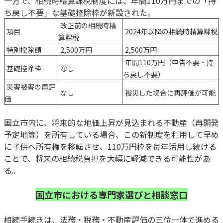
一方で、相続時精算課税制度には、年間110万円までの「持
ち戻し不要」な基礎控除枠が新設された。
改正前の相続時精
項目
2024年以降の相続時精算課税
算課税
特別控除額
2,500万円
2,500万円
年間110万円（申告不要・持
基礎控除枠
なし
ち戻し不要）
災害被害の再評
なし
被災した場合に再評価が可能
価
国立市内に、将来的な地価上昇が見込まれる不動産（再開発
予定地等）を所有している場合、この新制度を利用して早め
に子供へ所有権を移転させ、110万円枠を毎年活用し続ける
ことで、将来の相続税負担を大幅に軽減できる可能性があ
る。
国立市における専門家選びと相談窓口
相続手続きは、法務・税務・不動産評価の三位一体で進める