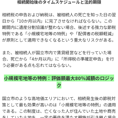
相続開始後のタイムスケジュールと法的期限
相続税の申告および納税は、被相続人の死亡を知った日の翌
日から「10か月以内」に完了させなければならない。この
期間内に遺産分割協議が整わない場合、後述する強力な節税
特例である「小規模宅地等の特例」や「配偶者の税額軽減」
が原則として適用できなくなるという重大なリスクがある。
また、被相続人が国立市内で賃貸経営などを行っていた場
合、死亡から「4か月以内」に「所得税の準確定申告」を行
う必要がある点も忘れてはならない。
小規模宅地等の特例：評価額最大80％減額のロジッ
ク
国立市のような高地価エリアにおいて、相続発生後の節税対
策として最も効果が高いのは「小規模宅地等の特例」の適用
である。この制度は、亡くなった人が住んでいた土地や商売
をしていた土地を、一定の要件を満たす親族が引き継ぐ場合