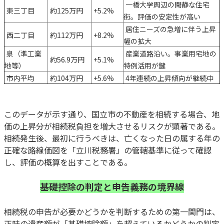
一橋大学周辺の閑静な住宅
東三丁目
約125万円
+5.2%
街。評価の安定性が高い
居住ニーズの急増に伴う上昇
西二丁目
約112万円
+8.2%
幅の拡大
泉（準工業
産業道路沿い。事業用宅地の
約56.9万円
+5.1%
地等）
特例活用が鍵
市内平均
約104万円
+5.6%
4年連続の上昇傾向が継続中
このデータが示す通り、国立市の不動産を相続する場合、地
価の上昇分が相続税負担を増大させるリスクが顕著である。
相続発生後、最初に行うべきは、亡くなった日の属する年の
正確な路線価図を「立川税務署」の管轄基準に従って確認
し、評価の概算を出すことである。
基礎控除の判定と申告義務の境界線
相続税の申告が必要かどうかを判断するための第一関門は、
正味の遺産額が「基礎控除額」を超えているかどうかの判定