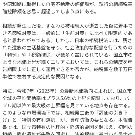
や昭和期に取得した自宅不動産の評価額が、現行の相続税基
礎控除額を容易に超過してしまう点にある。
相続が発生した後、すなわち被相続人が逝去した後に着手で
きる節税対策は、一般的に「生前対策」に比べて限定的であ
ると思われがちである。しかし、日本の相続税法には、残さ
れた遺族の生活基盤を守り、社会政策的な配慮を行うための
「特例」や「税額控除」が数多く設けられている。国立市の
ような地価上昇が続くエリアにおいては、これらの制度を申
告期限までに正しく適用できるか否かが、納税額を数千万円
単位で左右する決定的な要因となる。
特に、令和7年（2025年）の最新地価動向によれば、国立市
全域の平均変動率はプラス5.6％の上昇を記録しており、バ
ブル期以降で最大級の上昇幅を見せている地点も存在する。
このような市場環境下では、相続発生後の「評価の引き下
げ」と「特例の有利選択」が、資産防衛の要となる。本報告
書では、国立市特有の地理的・経済的要因を踏まえ、初回の
相続に臨む遺族が失敗を回避し、法的根拠に基づいた最大の