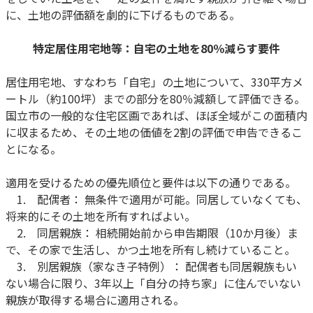
に、土地の評価額を劇的に下げるものである。
特定居住用宅地等：自宅の土地を80％減らす要件
居住用宅地、すなわち「自宅」の土地について、330平方メ
ートル（約100坪）までの部分を80％減額して評価できる。
国立市の一般的な住宅区画であれば、ほぼ全域がこの面積内
に収まるため、その土地の価値を2割の評価で申告できるこ
とになる。
適用を受けるための優先順位と要件は以下の通りである。
1. 配偶者： 無条件で適用が可能。同居していなくても、
将来的にその土地を所有すればよい。
2. 同居親族： 相続開始前から申告期限（10か月後）ま
で、その家で生活し、かつ土地を所有し続けていること。
3. 別居親族（家なき子特例）： 配偶者も同居親族もい
ない場合に限り、3年以上「自分の持ち家」に住んでいない
親族が取得する場合に適用される。