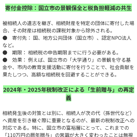
寄付金控除：国立市の景観保全と税負担軽減の共生
被相続人の遺志を継ぎ、相続財産を特定の団体に寄付した場
合、その財産は相続税の課税対象から除外される。
● 寄付先： 国、地方公共団体（国立市）、認定NPO法人
など。
● 期限： 相続税の申告期限までに行う必要がある。
● 効果： 例えば、国立市の「大学通り」の景観を守る基
金や、市内の教育支援活動に寄付を行うことで、社会貢献を
果たしつつ、高額な相続税を回避することができる。
2024年・2025年税制改正による「生前贈与」の再定
義
相続発生後の対策とは別に、相続人が次の代（孫世代など）
へ資産を引き継ぐ際に重要となるのが、最新の税制改正への
対応である。特に、国立市の富裕層にとって、これまでの
「110万円の暦年贈与」の常識が大きく変わったことは無視