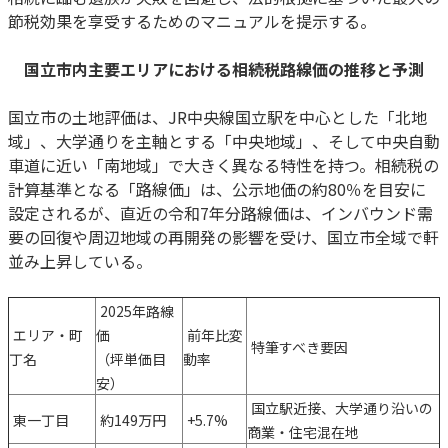
節税効果を享受するためのマニュアルを提示する。
国立市内主要エリアにおける相続税路線価の推移と予測
国立市の土地評価は、JR中央線国立駅を中心とした「北地
域」、大学通りを主軸とする「中央地域」、そして中央自動
車道に近い「南地域」で大きく異なる特性を持つ。相続税の
計算基準となる「路線価」は、公示地価の約80％を目安に
設定されるが、直近の令和7年分路線価は、インバウンド需
要の回復や周辺地域の再開発の影響を受け、国立市全域で軒
並み上昇している。
2025年路線
エリア・町
価
前年比変
特筆すべき要因
丁名
（坪単価目
動率
安）
国立駅近接、大学通り沿いの
東一丁目
約149万円
+5.7%
商業・住宅混在地