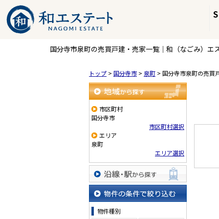
国分寺市泉町の売買戸建・売家一覧｜和（なごみ）エ
トップ
>
国分寺市
>
泉町
>
国分寺市泉町の売買
地域から探す
市区町村
国分寺市
市区町村選択
エリア
泉町
エリア選択
沿線・駅から探す
物件の条件で絞り込む
物件種別