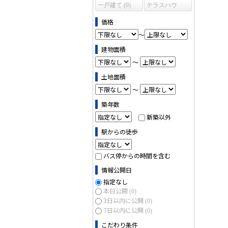
一戸建て (0)
テラスハウ
ス (0)
価格
～
建物面積
～
土地面積
～
築年数
新築以外
駅からの徒歩
バス停からの時間を含む
情報公開日
指定なし
本日公開
(0)
3日以内に公開
(0)
7日以内に公開
(0)
こだわり条件