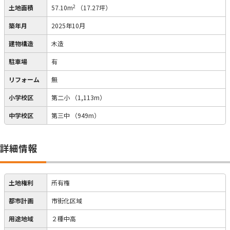
2
土地面積
57.10m
（17.27坪）
築年月
2025年10月
建物構造
木造
駐車場
有
リフォーム
無
小学校区
第二小
（1,113m）
中学校区
第三中
（949m）
詳細情報
土地権利
所有権
都市計画
市街化区域
用途地域
２種中高