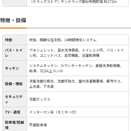
（ドラッグストア）サンドラッグ国分寺西町店 約272m
特徴・設備
特徴
吹抜、閑静な住宅街、24時間換気システム
バス・トイ
ウォシュレット、温水洗浄便座、トイレ２ヶ所、バス・トイ
レ
レ別、ユニットバス、追焚機能、浴室乾燥機
システムキッチン、カウンターキッチン、食器洗浄乾燥機、
キッチン
給湯、3口以上コンロ
洗髪洗面化粧台、洗面所独立、室内洗濯機置場、都市ガス、
設備・機能
上水道、下水道
セキュリテ
宅配ボックス
ィ
TV・通信
インターホン有（モニター付）
駐車場/駐輪
平面駐車場
場