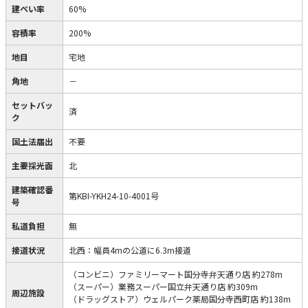
建ぺい率
60%
容積率
200%
地目
宅地
角地
－
セットバッ
済
ク
国土法届出
不要
主要採光面
北
建築確認番
第KBI-YKH24-10-4001号
号
私道負担
無
接道状況
北西：幅員4mの公道に6.3m接道
（コンビニ）ファミリーマート国分寺弁天通り店 約278m
（スーパー）業務スーパー国立弁天通り店 約309m
周辺施設
（ドラッグストア）ウェルパーク薬局国分寺西町店 約138m