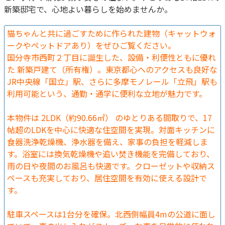
新築邸宅で、心地よい暮らしを始めませんか。
猫ちゃんと共に過ごすために作られた建物（キャットウォ
ークやペットドアあり）をぜひご覧ください。
国分寺市西町２丁目に誕生した、設備・利便性ともに優れ
た 新築戸建て（所有権）。東京都心へのアクセスも良好な
JR中央線「国立」駅、さらに多摩モノレール「立飛」駅も
利用可能という、通勤・通学に便利な立地が魅力です。
本物件は 2LDK（約90.66㎡） のゆとりある間取りで、17
帖超のLDKを中心に快適な住空間を実現。対面キッチンに
食器洗浄乾燥機、浄水器を備え、家事の負担を軽減しま
す。浴室には換気乾燥機や追い焚き機能を完備しており、
雨の日や夜間のお風呂も快適です。クローゼットや収納ス
ペースも充実しており、居住空間を有効に使える設計で
す。
駐車スペースは1台分を確保。北西側幅員4mの公道に面し