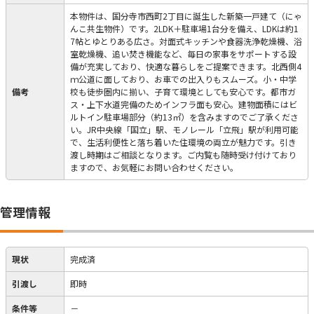
本物件は、国分寺市西町2丁目に誕生した新築一戸建て（にゃ
んこ共生物件）です。2LDK＋駐車場1台分を備え、LDKは約1
7帖とゆとりある広さ。対面式キッチンや食器洗浄乾燥機、浴
室乾燥機、追い焚き機能など、毎日の家事をサポートする設
備が充実しており、快適な暮らしをご提案できます。北西側4
ｍ公道に面しており、お車での出入りもスムーズ。小・中学
備考
校も徒歩圏内に揃い、子育て環境としても安心です。都市ガ
ス・上下水道完備のためインフラ面も安心。建物面積にはビ
ルトイン駐車場部分（約13㎡）を含みますのでご了承くださ
い。JR中央線「国立」駅、モノレール「立飛」駅が利用可能
で、生活利便性と落ち着いた住環境の両立が魅力です。引き
渡し時期はご相談となります。ご内覧も随時受け付けており
ますので、お気軽にお問い合わせください。
管理情報
現状
完成済
引渡し
即時
条件等
－