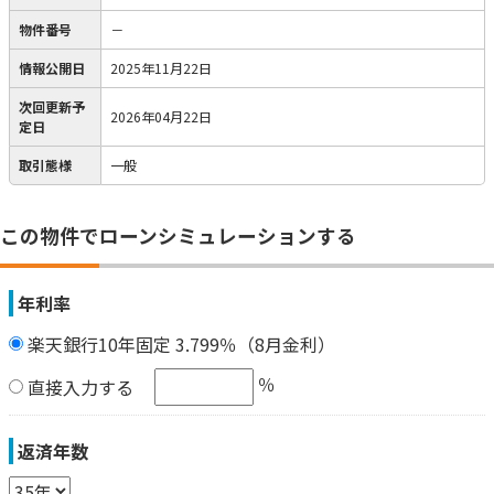
物件番号
－
情報公開日
2025年11月22日
次回更新予
2026年04月22日
定日
取引態様
一般
この物件でローンシミュレーションする
年利率
楽天銀行10年固定 3.799％（8月金利）
％
直接入力する
返済年数